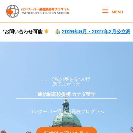
Skip
MENU
to
MENU
content
可能
2026年9月・2027年2月公立高校体験就学受付
カナダ高校留学サポート
カナダ高校留学
ここで私の夢を見つけた
来てよかった
通信制高校提携 カナダ留学
バンクーバー通信制高校プログラム