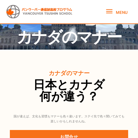
Skip
MENU
to
MENU
content
カナダのマナー
カナダのマナー
日本とカナダ
何が違う？
国が違えば、文化も習慣もマナーも色々違います。ステイ先で色々聞いてみても
楽しいかもしれませんね。
お問合せ