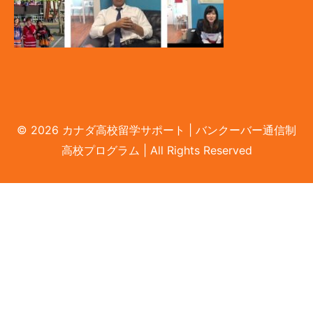
© 2026 カナダ高校留学サポート | バンクーバー通信制
LINEで無料相談
高校プログラム | All Rights Reserved