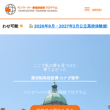
Skip
MENU
to
MENU
content
2026年9月・2027年2月公立高校体験就学受付中。
語学学
カナダ高校留学サポート
カナダ高校留学
ここで私の夢を見つけた
来てよかった
通信制高校提携 カナダ留学
バンクーバー通信制高校プログラム