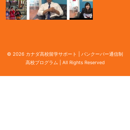
© 2026 カナダ高校留学サポート | バンクーバー通信制
LINEで無料相談
高校プログラム | All Rights Reserved