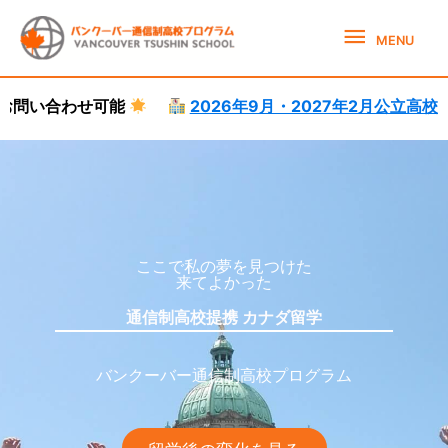
Skip
MENU
to
MENU
content
2026年9月・2027年2月公立高校体験就学受付中。
カナダ高校留学サポート
カナダ高校留学
ここで私の夢を見つけた
来てよかった
通信制高校提携 カナダ留学
バンクーバー通信制高校プログラム