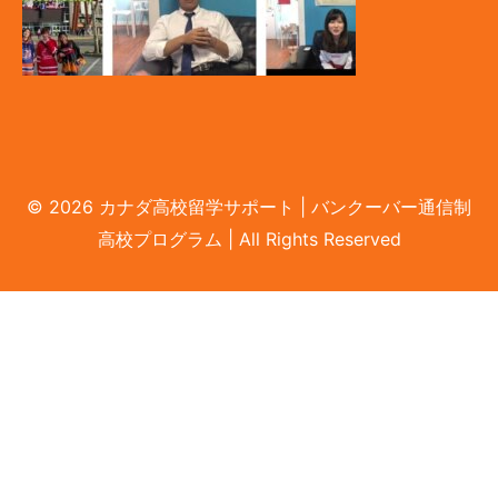
© 2026 カナダ高校留学サポート | バンクーバー通信制
LINEで無料相談
高校プログラム | All Rights Reserved