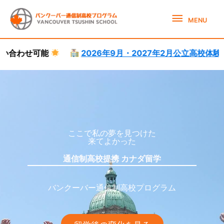
Skip
MENU
to
MENU
content
2026年9月・2027年2月公立高校体験就学受付中。
語学
カナダ高校留学サポート
カナダ高校留学
ここで私の夢を見つけた
来てよかった
通信制高校提携 カナダ留学
バンクーバー通信制高校プログラム