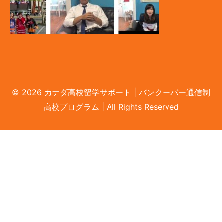
© 2026 カナダ高校留学サポート | バンクーバー通信制
LINEで無料相談
高校プログラム | All Rights Reserved