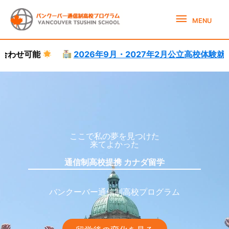
Skip
MENU
to
MENU
content
2026年9月・2027年2月公立高校体験就学受付中。
語学学
カナダ高校留学サポート
カナダ高校留学
ここで私の夢を見つけた
来てよかった
通信制高校提携 カナダ留学
バンクーバー通信制高校プログラム