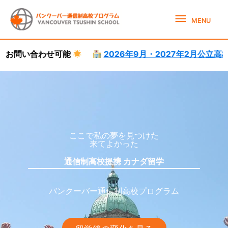
Skip
MENU
to
MENU
content
可能
2026年9月・2027年2月公立高校体験就学受付
カナダ高校留学サポート
カナダ高校留学
ここで私の夢を見つけた
来てよかった
通信制高校提携 カナダ留学
バンクーバー通信制高校プログラム