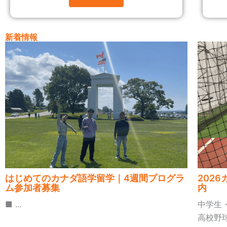
新着情報
はじめてのカナダ語学留学｜4週間プログラ
202
ム参加者募集
内
■ ...
中学生
高校野