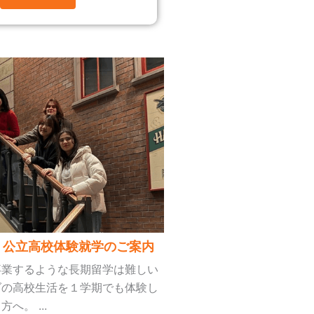
 公立高校体験就学のご案内
卒業するような長期留学は難しい
ダの高校生活を１学期でも体験し
へ。 ...