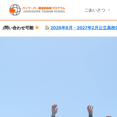
Skip
to
ごあいさつ
content
2026年9月・2027年2月公立高校体験就学受付中。
語
カナダ高校留学サポート
カナダ高校留学