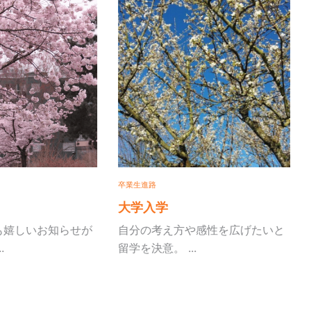
卒業生進路
卒業生
大学入学
大
しいお知らせが
自分の考え方や感性を広げたいと
みか
留学を決意。 ...
ッセ