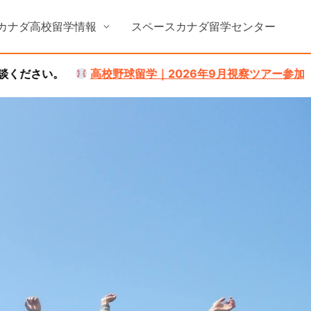
カナダ高校留学情報
スペースカナダ留学センター
校野球留学｜2026年9月視察ツアー参加者募集中！
詳しくは