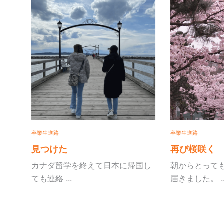
卒業生進路
卒業生進路
見つけた
再び桜咲く
カナダ留学を終えて日本に帰国し
朝からとっても嬉
ても連絡 ...
届きました。 ...