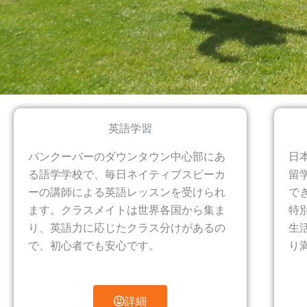
英語学習
バンクーバーのダウンタウン中心部にあ
日
る語学学校で、毎日ネイティブスピーカ
留
ーの講師による英語レッスンを受けられ
で
ます。クラスメイトは世界各国から集ま
特
り、英語力に応じたクラス分けがあるの
生
で、初心者でも安心です。
り
詳細