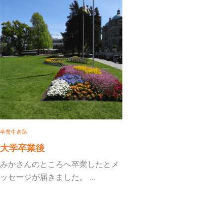
進路
学卒業後
さんのところへ卒業したとメ
ージが届きました。 ...