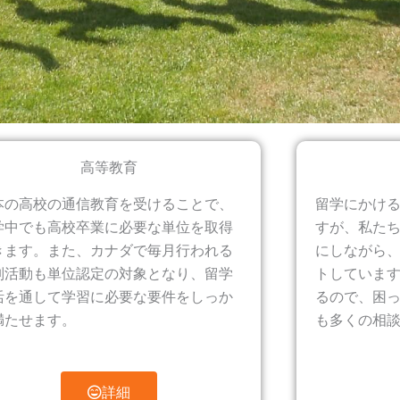
高等教育
本の高校の通信教育を受けることで、
留学にかけ
学中でも高校卒業に必要な単位を取得
すが、私た
きます。また、カナダで毎月行われる
にしながら
別活動も単位認定の対象となり、留学
トしています
活を通して学習に必要な要件をしっか
るので、困
満たせます。
も多くの相
詳細