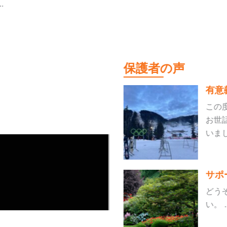
.
保護者の声
有意
この
お世
いました
サポ
どう
い。 ..