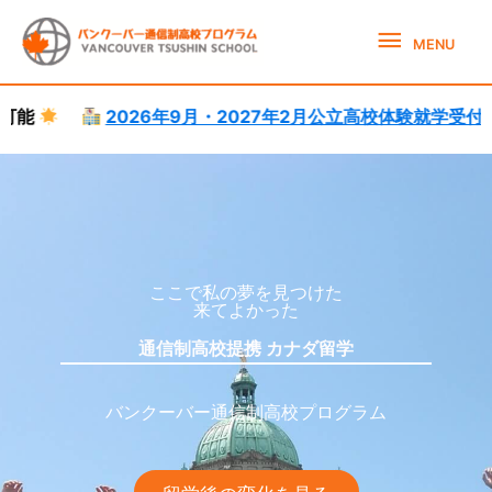
Skip
MENU
to
MENU
content
026年9月・2027年2月公立高校体験就学受付中。
語学学校は随
カナダ高校留学サポート
カナダ高校留学
ここで私の夢を見つけた
来てよかった
通信制高校提携 カナダ留学
バンクーバー通信制高校プログラム