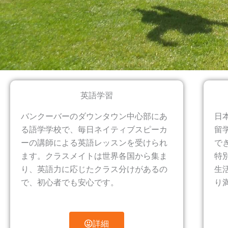
英語学習
バンクーバーのダウンタウン中心部にあ
日
る語学学校で、毎日ネイティブスピーカ
留
ーの講師による英語レッスンを受けられ
で
ます。クラスメイトは世界各国から集ま
特
り、英語力に応じたクラス分けがあるの
生
で、初心者でも安心です。
り
詳細