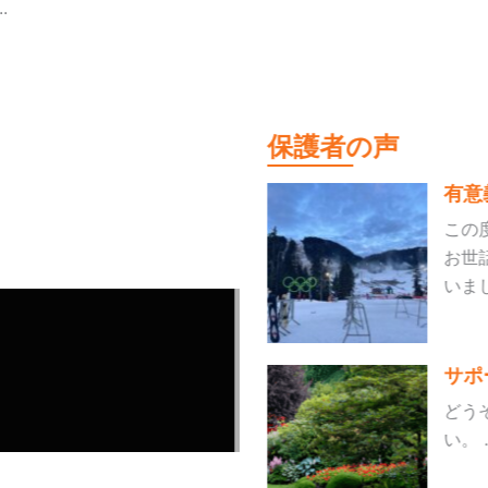
.
保護者の声
有意
この
お世
いました
サポ
どう
い。 ..