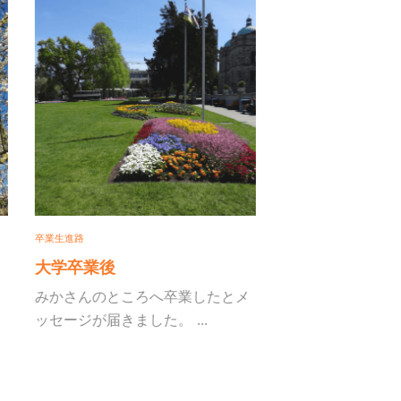
進路
学卒業後
さんのところへ卒業したとメ
ージが届きました。 ...