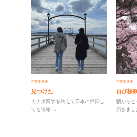
卒業生進路
卒業生進路
見つけた
再び桜咲く
カナダ留学を終えて日本に帰国し
朝からとっても嬉
ても連絡 ...
届きました。 ...