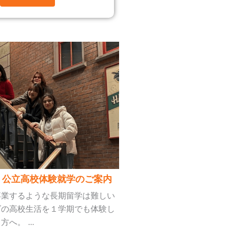
 公立高校体験就学のご案内
卒業するような長期留学は難しい
ダの高校生活を１学期でも体験し
へ。 ...