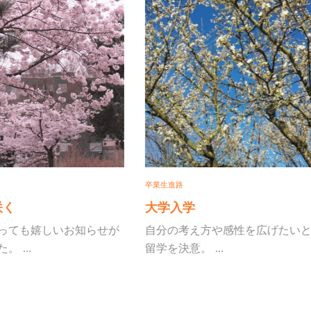
卒業生進路
卒業生
大学入学
大
しいお知らせが
自分の考え方や感性を広げたいと
みか
留学を決意。 ...
ッセ