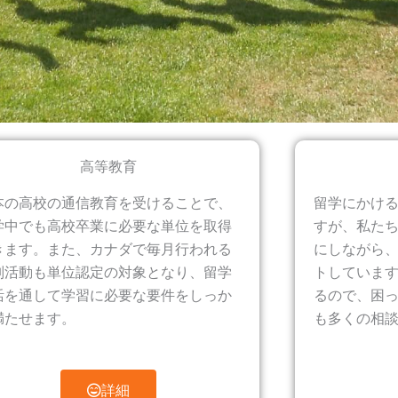
高等教育
本の高校の通信教育を受けることで、
留学にかけ
学中でも高校卒業に必要な単位を取得
すが、私た
きます。また、カナダで毎月行われる
にしながら
別活動も単位認定の対象となり、留学
トしています
活を通して学習に必要な要件をしっか
るので、困
満たせます。
も多くの相
詳細