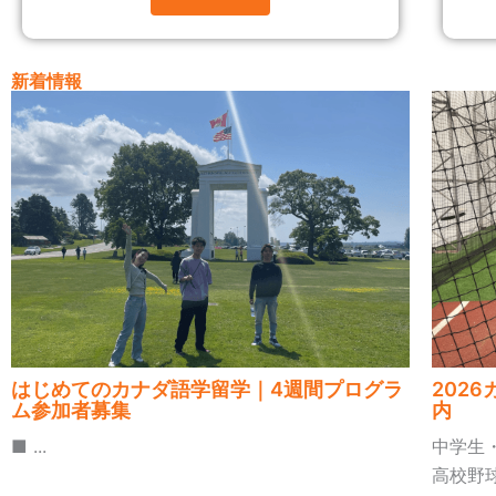
新着情報
はじめてのカナダ語学留学｜4週間プログラ
202
ム参加者募集
内
■ ...
中学生
高校野