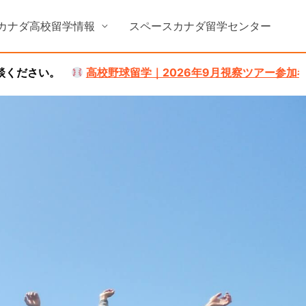
カナダ高校留学情報
スペースカナダ留学センター
高校野球留学｜2026年9月視察ツアー参加者募集中！
詳しくは