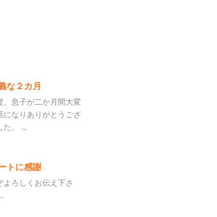
義な２カ月
度、息子が二か月間大変
話になりありがとうござ
。 ...
ートに感謝
ぞよろしくお伝え下さ
.