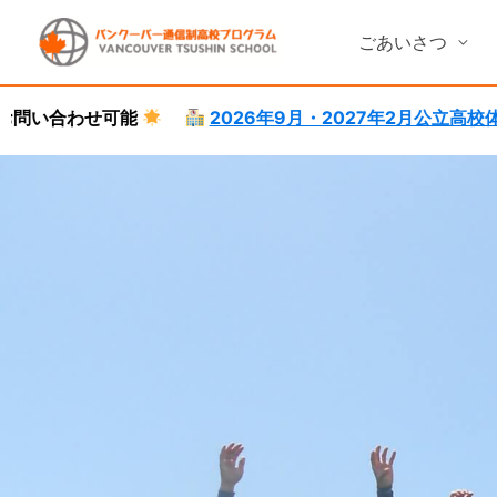
Skip
to
ごあいさつ
content
2026年9月・2027年2月公立高校体験就学受付中。
語
カナダ高校留学サポート
カナダ高校留学